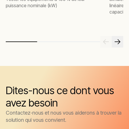
puissance nominale (kW)
linéaires
capacitif
Dites-nous ce dont vous
avez besoin
Contactez‑nous et nous vous aiderons à trouver la
solution qui vous convient.