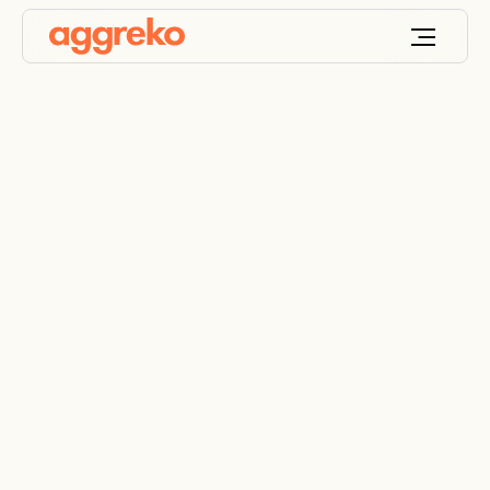
Location de bancs de
charge résistifs et
réactifs
Bancs de charge résistifs et réactifs pour tester
des équipements avec des profils de charge non
linéaires