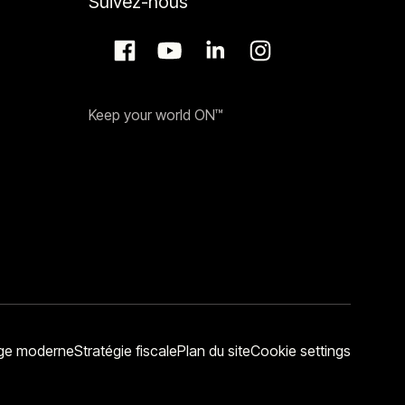
Suivez-nous
Keep your world ON™
vage moderne
Stratégie fiscale
Plan du site
Cookie settings