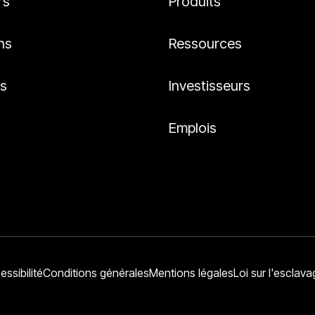
rs
Produits
ns
Ressources
es
Investisseurs
Emplois
essibilité
Conditions générales
Mentions légales
Loi sur l'escla