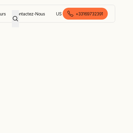
eurs
Contactez-Nous
US
+33169732391
français (France)