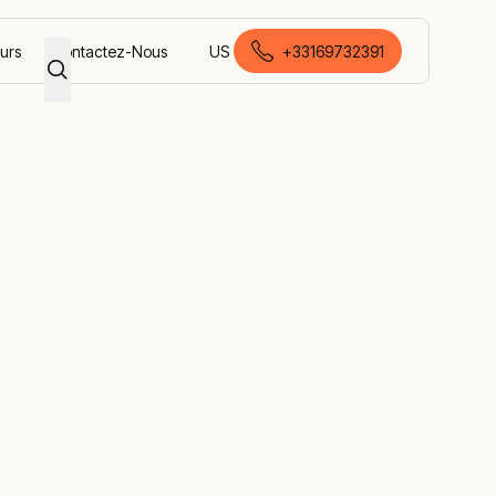
eurs
Contactez-Nous
US
+33169732391
français (France)
ge
gènes