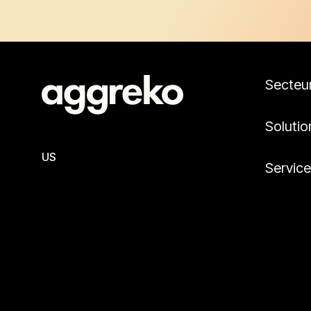
Secteu
Solutio
US
Servic