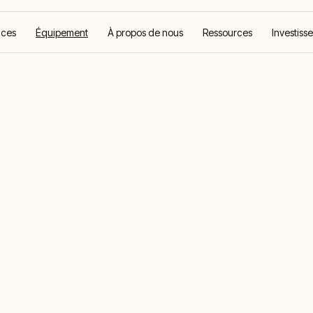
ices
Équipement
À propos de nous
Ressources
Investiss
rge
Location de bancs de charge résistifs
 bancs de char
cs de charge et la maintenance de groupes électro