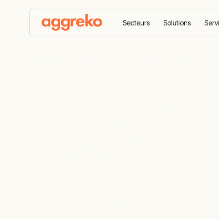
Secteurs
Solutions
Serv
Accueil
Équipements
Location de bancs de cha
Location de
résistifs
Une flotte complète pour les tests de ban