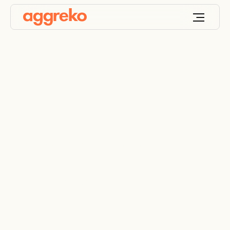
Pétrochimie et
raffinage