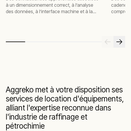
à un dimensionnement correct, à l’analyse
cadences
des données, à l’interface machine et à la
compromi
surveillance en temps réel garantissent un
des chang
fonctionnement fluide qui maximise l’efficacité
problème 
tout en éliminant les risques et les pannes de
de votre 
courant critiques
Aggreko met à votre disposition ses
services de location d'équipements,
alliant l'expertise reconnue dans
l'industrie de raffinage et
pétrochimie