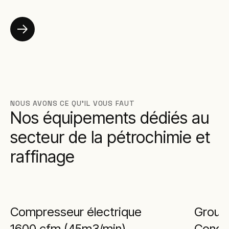
NOUS AVONS CE QU'IL VOUS FAUT
Nos équipements dédiés au
secteur de la pétrochimie et
raffinage
Compresseur électrique
Group
1600 cfm (45m3/min)
Conden