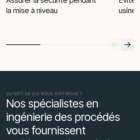
Assurer la sécurité pendant
Éviter
la mise à niveau
usine
QU'EST-CE QUI NOUS DISTINGUE ?
Nos spécialistes en
ingénierie des procédés
vous fournissent