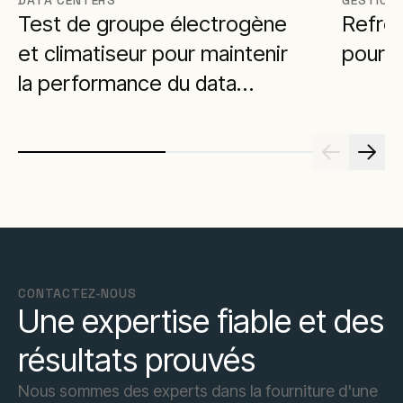
DATA CENTERS
GESTION 
Test de groupe électrogène
Refro
et climatiseur pour maintenir
pour u
la performance du data
center
CONTACTEZ-NOUS
Une expertise fiable et des
résultats prouvés
Nous sommes des experts dans la fourniture d'une