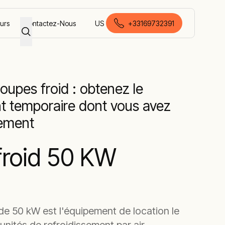
eurs
Contactez-Nous
US
+33169732391
français (France)
froidissement
Groupe Froid à condensation par
 air
air 50 kW
oupes froid : obtenez le
nt temporaire dont vous avez
dement
froid 50 KW
de 50 kW est l'équipement de location le