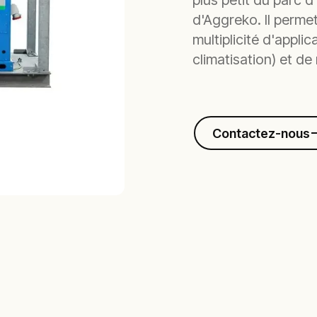
plus petit du parc d
d'Aggreko. Il perme
multiplicité d'appli
climatisation) et d
Contactez-nous