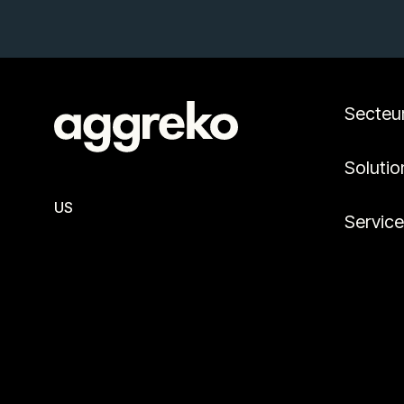
Secteu
Solutio
US
Servic