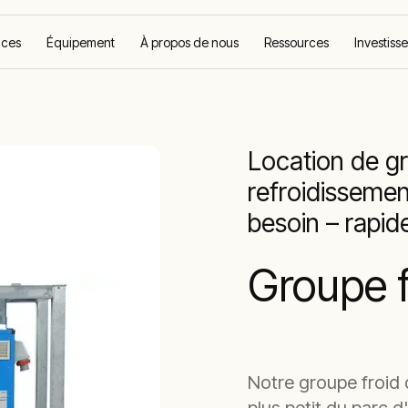
ices
Équipement
À propos de nous
Ressources
Investiss
Location de systèmes de
Groupe froid
Re
refroidissement
industriel
par
Location de gr
refroidisseme
besoin – rapi
Groupe 
Notre groupe froid 