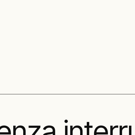
tre soluzioni
enza interr