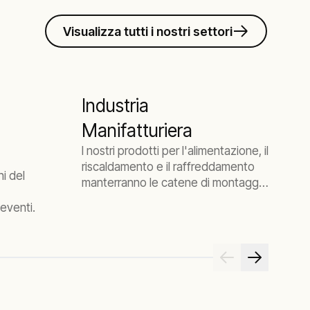
Visualizza tutti i nostri settori
Industria
Manifatturiera
d
I nostri prodotti per l'alimentazione, il
A
riscaldamento e il raffreddamento
e
hi del
manterranno le catene di montaggio
c
sulla retta via.
t
 eventi.