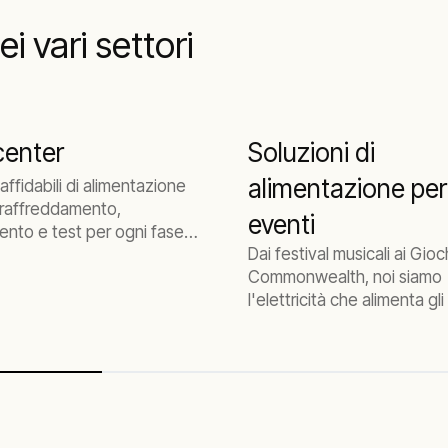
i vari settori
center
Soluzioni di
alimentazione per
affidabili di alimentazione
, raffreddamento,
eventi
ento e test per ogni fase
Dai festival musicali ai Gioc
vità di un data center, dalla
Commonwealth, noi siamo
ne e messa in servizio
l'elettricità che alimenta gli
uotidiano, agli upgrade e
rgenze.