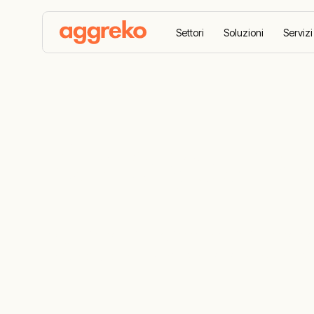
Settori
Soluzioni
Servizi
Keep your w
Progettiamo, distribuiamo e ottimizziamo solu
temperatura che vi consentono di essere se