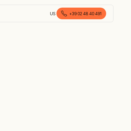
US
+39 02 48 40 491
italiano (Italia)
lla