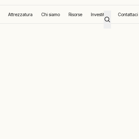
Attrezzatura
Chi siamo
Risorse
Investitori
Contattaci
orld ON
™
zioni ingegnerizzate per l'energia e il controllo de
mpre attivi.