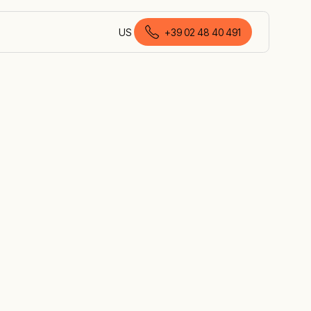
US
+39 02 48 40 491
italiano (Italia)