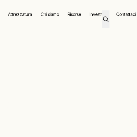
Attrezzatura
Chi siamo
Risorse
Investitori
Contattaci
l carburante