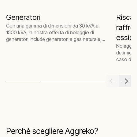
Generatori
Risca
Con una gamma di dimensioni da 30 kVA a
raffr
1500 kVA, la nostra offerta di noleggio di
essic
generatori include generatori a gas naturale,
diesel, HVO e Stage V
Noleggio 
deumidific
caso di 
Perché scegliere Aggreko?