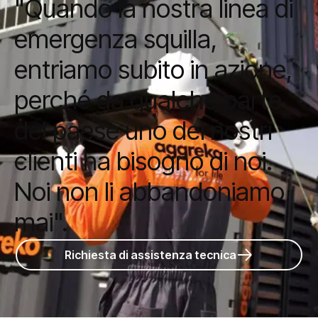
"Quando la nostra linea di
emergenza squilla,
entriamo subito in azione,
perché da qualche parte
del paese uno dei nostri
clienti ha bisogno di noi.
Noi non li abbandoniamo
mai".
Richiesta di assistenza tecnica