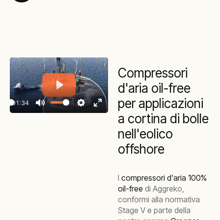
Compressori
d'aria oil-free
Play
per applicazioni
01:34
Play
Mute
Settings
Enter
a cortina di bolle
fullscreen
nell'eolico
offshore
I
compressori d'aria 100%
oil-free
di Aggreko,
conformi alla normativa
Stage V e parte della