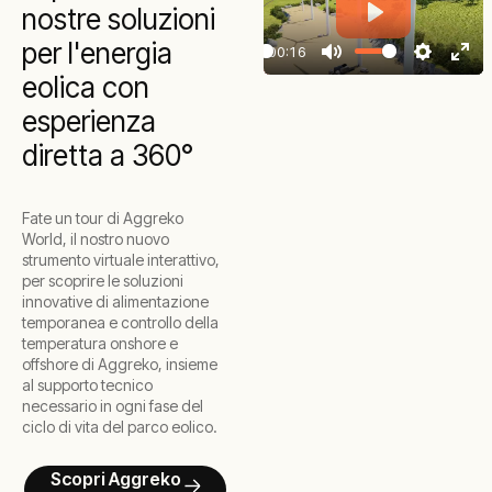
nostre soluzioni
Play
per l'energia
00:16
Play
Mute
Settings
Ente
eolica con
full
esperienza
diretta a 360°
Fate un tour di Aggreko
World, il nostro nuovo
strumento virtuale interattivo,
per scoprire le soluzioni
innovative di alimentazione
temporanea e controllo della
temperatura onshore e
offshore di Aggreko, insieme
al supporto tecnico
necessario in ogni fase del
ciclo di vita del parco eolico.
Scopri Aggreko