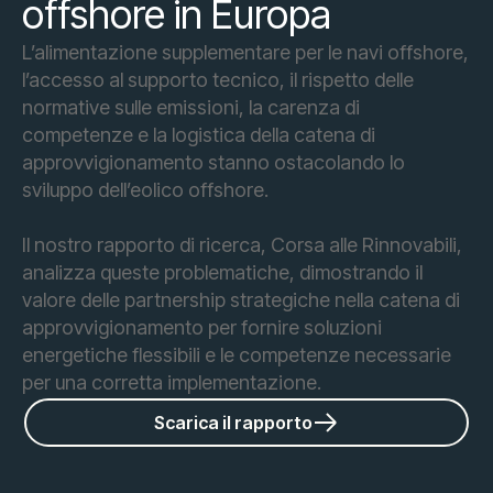
offshore in Europa
L’alimentazione supplementare per le navi offshore,
l’accesso al supporto tecnico, il rispetto delle
normative sulle emissioni, la carenza di
competenze e la logistica della catena di
approvvigionamento stanno ostacolando lo
sviluppo dell’eolico offshore.
Il nostro rapporto di ricerca, Corsa alle Rinnovabili,
analizza queste problematiche, dimostrando il
valore delle partnership strategiche nella catena di
approvvigionamento per fornire soluzioni
energetiche flessibili e le competenze necessarie
per una corretta implementazione.
Scarica il rapporto