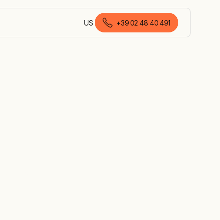
US
+39 02 48 40 491
italiano (Italia)
r
ore