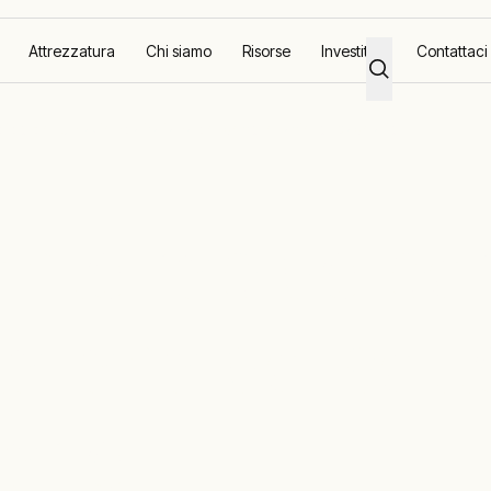
Attrezzatura
Chi siamo
Risorse
Investitori
Contattaci
do per un'azienda italiana del settore lattiero-caseario
nto rapido pe
aliana del sett
ario