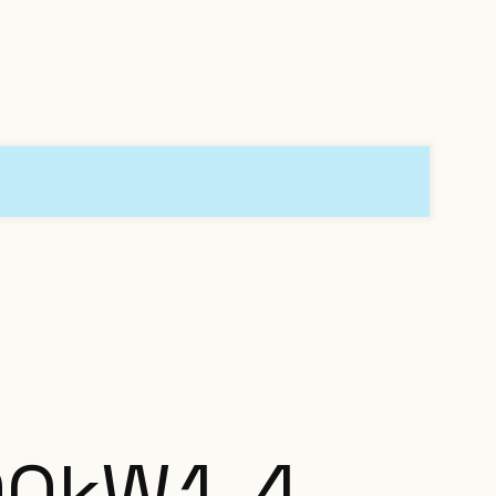
00
kW
1-4