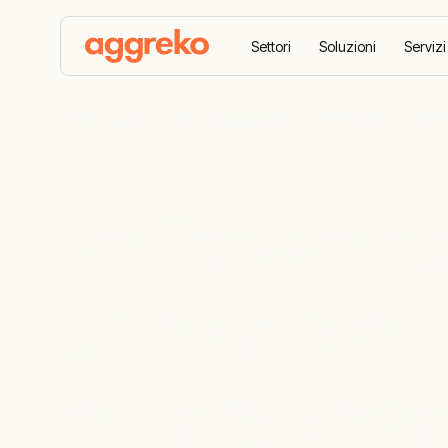
Settori
Soluzioni
Servizi
Aggreko
Storie di successo
Raffreddamento rapi
Raffreddame
un'azienda it
lattiero-case