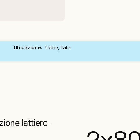
Ubicazione:
Udine, Italia
ione lattiero-
2
x
8