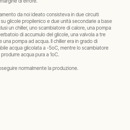
margine di errore.
damento da noi ideato consisteva in due circuiti
ati su glicole propilenico e due unità secondarie a base
clusi un chiller, uno scambiatore di calore, una pompa
erbatoio di accumulo del glicole, una valvola a tre
ti e una pompa ad acqua. Il chiller era in grado di
abile acqua glicolata a -5oC, mentre lo scambiatore
di produrre acqua pura a 1oC.
roseguire normalmente la produzione.