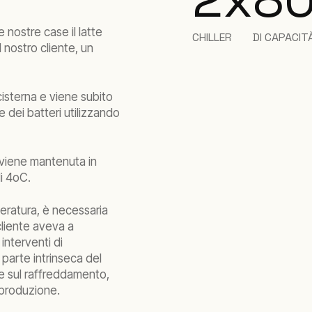
e nostre case il latte
CHILLER
DI CAPACI
 nostro cliente, un
 cisterna e viene subito
e dei batteri utilizzando
e viene mantenuta in
di 4oC.
ratura, è necessaria
cliente aveva a
interventi di
 parte intrinseca del
re sul raffreddamento,
 produzione.