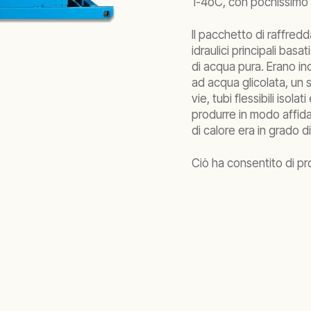
1-4oC, con pochissimo 
Il pacchetto di raffred
idraulici principali bas
di acqua pura. Erano in
ad acqua glicolata, un s
vie, tubi flessibili isola
produrre in modo affid
di calore era in grado 
Ciò ha consentito di p