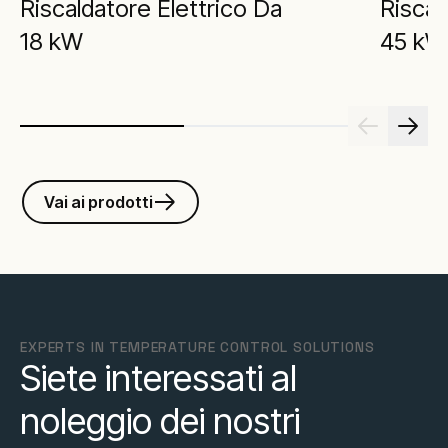
Riscaldatore Elettrico Da
Riscal
18 kW
45 kW
Vai ai prodotti
EXPERTS IN TEMPERATURE CONTROL SOLUTIONS
Siete interessati al
noleggio dei nostri