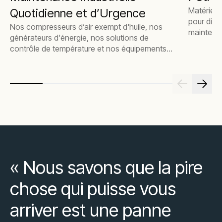
Matériel f
Quotidienne et d’Urgence
pour dimi
Nos compresseurs d’air exempt d'huile, nos
maintenir 
générateurs d'énergie, nos solutions de
contrôle de température et nos équipements
spécialisés peuvent être mobilisés rapidement
pour assurer la maintenance efficace de votre
installation. Alors que la surveillance à
distance identifie instantanément pannes et
interruptions
« Nous savons que la pire
chose qui puisse vous
arriver est une panne