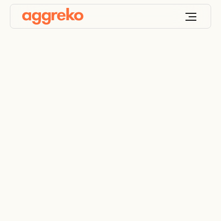
Perfetto controllo
della temperatura per
una produzione
antivirale essenziale