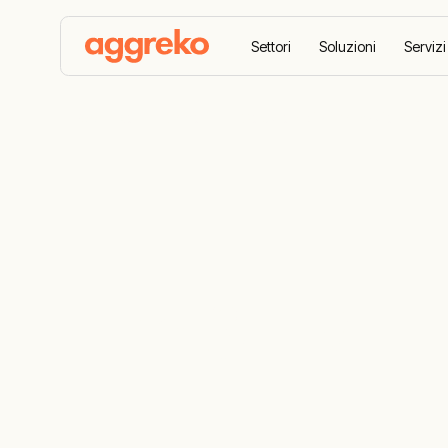
Settori
Soluzioni
Servizi
Aggreko
Settori
Soluzioni di alimentazione per e
Film & TV