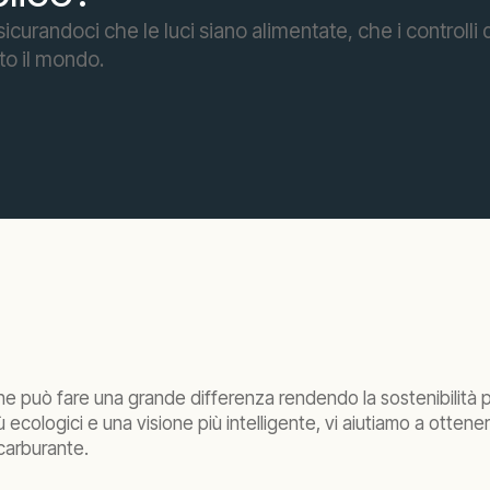
icurandoci che le luci siano alimentate, che i controlli
to il mondo.
 può fare una grande differenza rendendo la sostenibilità p
 ecologici e una visione più intelligente, vi aiutiamo a ottene
 carburante.