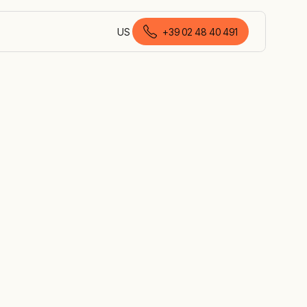
US
+39 02 48 40 491
italiano (Italia)