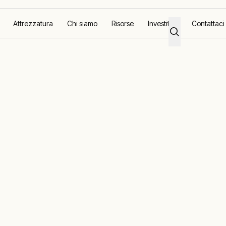
Attrezzatura
Chi siamo
Risorse
Investitori
Contattaci
venti
Film & TV