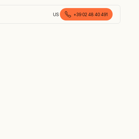
US
+39 02 48 40 491
italiano (Italia)
ic cracking