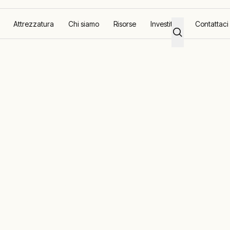
Attrezzatura
Chi siamo
Risorse
Investitori
Contattaci
Miglioramento del processo
Dense air injection for fluid catalyt
ection for fluid
acking