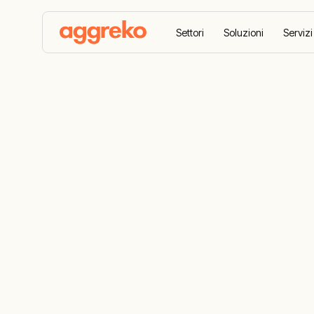
Settori
Soluzioni
Servizi
Aggreko
Settori
Petrolchimico e raffinazione
Dense air inj
catalytic cr