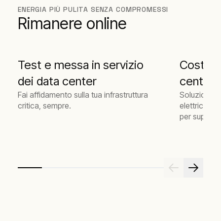
ENERGIA PIÙ PULITA SENZA COMPROMESSI
Rimanere online
Test e messa in servizio
Costruz
dei data center
center
Fai affidamento sulla tua infrastruttura
Soluzioni t
critica, sempre.
elettrica, 
per support
center.