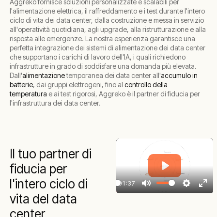
Aggreko fornisce soluzioni personalizzate e scalabili per
l'alimentazione elettrica, il raffreddamento e i test durante l'intero
ciclo di vita dei data center, dalla costruzione e messa in servizio
all'operatività quotidiana, agli upgrade, alla ristrutturazione e alla
risposta alle emergenze. La nostra esperienza garantisce una
perfetta integrazione dei sistemi di alimentazione dei data center
che supportano i carichi di lavoro dell'IA, i quali richiedono
infrastrutture in grado di soddisfare una domanda più elevata.
Dall'
alimentazione
temporanea dei data center all'
accumulo in
batterie
, dai gruppi elettrogeni, fino al
controllo della
temperatura
e ai test rigorosi, Aggreko è il partner di fiducia per
l'infrastruttura dei data center.
Il tuo partner di
fiducia per
Play
l'intero ciclo di
01:37
Play
Mute
Settings
Ente
vita del data
full
center.